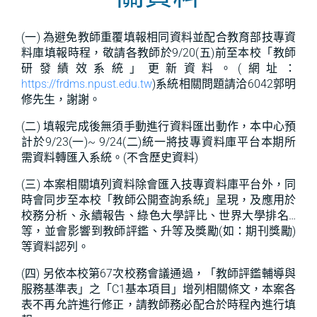
(一) 為避免教師重覆填報相同資料並配合教育部技專資
料庫填報時程，敬請各教師於9/20(五)前至本校「教師
研發績效系統」更新資料。(網址：
https://frdms.npust.edu.tw
)系統相關問題請洽6042郭明
修先生，謝謝。
(二) 填報完成後無須手動進行資料匯出動作，本中心預
計於9/23(一)~ 9/24(二)統一將技專資料庫平台本期所
需資料轉匯入系統。(不含歷史資料)
(三) 本案相關填列資料除會匯入技專資料庫平台外，同
時會同步至本校「教師公開查詢系統」呈現，及應用於
校務分析、永續報告、綠色大學評比、世界大學排名…
等，並會影響到教師評鑑、升等及獎勵(如：期刊獎勵)
等資料認列。
(四) 另依本校第67次校務會議通過，「教師評鑑輔導與
服務基準表」之「C1基本項目」增列相關條文，本案各
表不再允許進行修正，請教師務必配合於時程內進行填