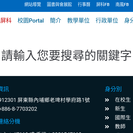
網站導覽
圖書與會展館
行事曆
屏科FB
南風FB
贈屏科
校園Portal
簡介
教學單位
行政單位
身
請輸入您要搜尋的關鍵字
資訊
身分別
在校生
912301 屏東縣內埔鄉老埤村學府路1號
新生
+886-8-7703202
國際生
連絡分機
教師