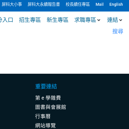
屏科大小事
屏科大永續報告書
校長續任專區
Mail
English
分入口
招生專區
新生專區
求職專區
連結
搜尋
重要連結
第 e 學雜費
圖書與會展館
行事曆
網站導覽