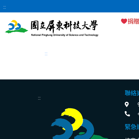
:::
捐
:::
聯絡
:::
緊急