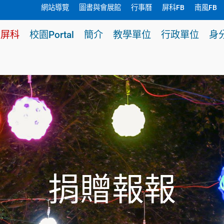
網站導覽
圖書與會展館
行事曆
屏科FB
南風FB
贈屏科
校園Portal
簡介
教學單位
行政單位
身
捐贈報報