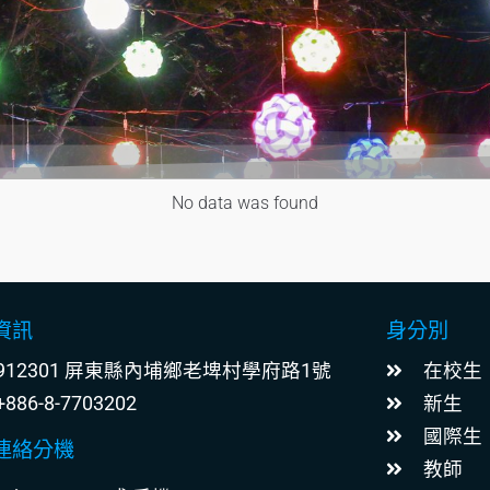
No data was found
資訊
身分別
在校生
912301 屏東縣內埔鄉老埤村學府路1號
新生
+886-8-7703202
國際生
連絡分機
教師