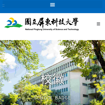
:::
:::
校徽
SCHOOL BADGE