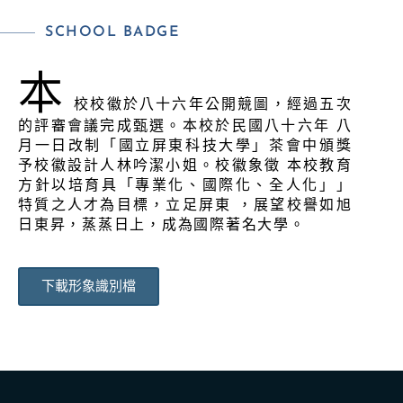
聯絡我們
SCHOOL BADGE
校園Youtube
本
校校徽於八十六年公開競圖，經過五次
屏科大校園導覽
的評審會議完成甄選。本校於民國八十六年 八
月一日改制「國立屏東科技大學」茶會中頒獎
交通訊息
予校徽設計人林吟潔小姐。校徽象徵 本校教育
方針以培育具「專業化、國際化、全人化」」
特質之人才為目標，立足屏東 ，展望校譽如旭
日東昇，蒸蒸日上，成為國際著名大學。
下載形象識別檔