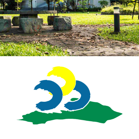
校史簡介
講座教授
校史館
現況與展望
校徽
校訓
校歌