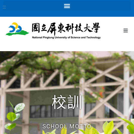
:::
:::
校訓
SCHOOL MOTTO