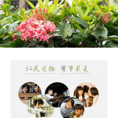
校史簡介
講座教授
校史館
現況與展望
校徽
校訓
校歌